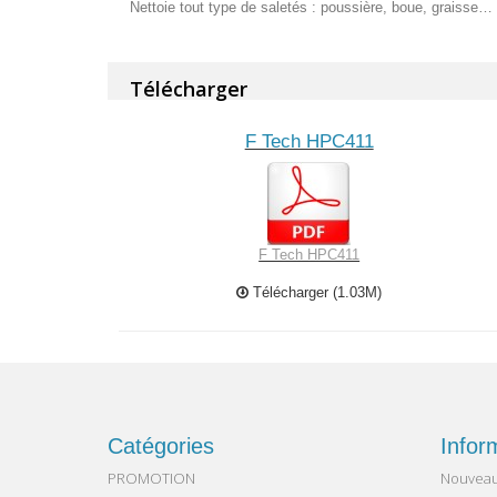
Nettoie tout type de saletés : poussière, boue, graisse… 
Télécharger
F Tech HPC411
F Tech HPC411
Télécharger (1.03M)
Catégories
Infor
PROMOTION
Nouveau