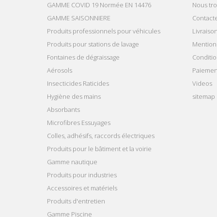
GAMME COVID 19 Normée EN 14476
Nous tr
GAMME SAISONNIERE
Contact
Produits professionnels pour véhicules
Livraiso
Produits pour stations de lavage
Mentions
Fontaines de dégraissage
Conditio
Aérosols
Paiemen
Insecticides Raticides
Videos
Hygiène des mains
sitemap
Absorbants
Microfibres Essuyages
Colles, adhésifs, raccords électriques
Produits pour le bâtiment et la voirie
Gamme nautique
Produits pour industries
Accessoires et matériels
Produits d'entretien
Gamme Piscine